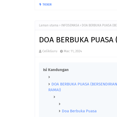
Gaji 2025 : Tarikh dan Jadual Pe
TICKER
GAJI
Laman utama
INFOSEMASA
DOA BERBUKA PUASA (BE
DOA BERBUKA PUASA 
CelikGuru
Mac 11, 2024
Isi Kandungan
DOA BERBUKA PUASA (BERSENDIRIA
RAMAI)
Doa Berbuka Puasa