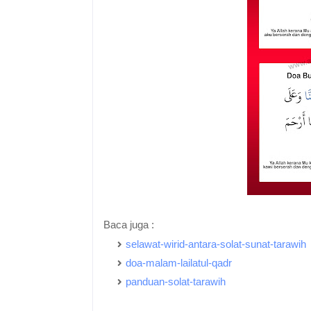
Baca juga :
selawat-wirid-antara-solat-sunat-tarawih
doa-malam-lailatul-qadr
panduan-solat-tarawih