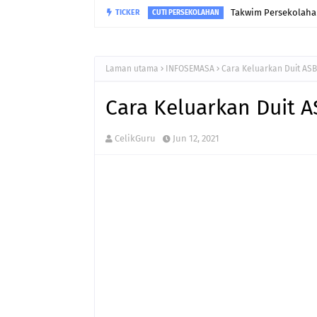
Takwim Persekolahan
TICKER
CUTI PERSEKOLAHAN
Laman utama
INFOSEMASA
Cara Keluarkan Duit ASB
Cara Keluarkan Duit A
CelikGuru
Jun 12, 2021