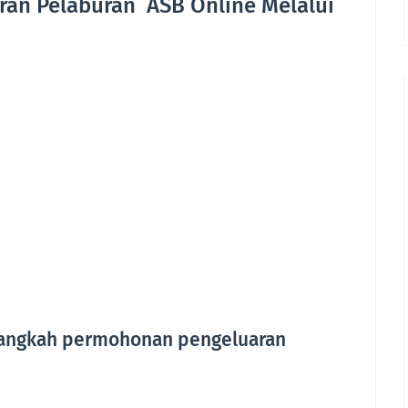
an Pelaburan ASB Online Melalui
 langkah permohonan pengeluaran